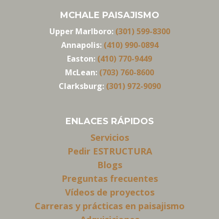
MCHALE PAISAJISMO
Upper Marlboro:
(301) 599-8300
Annapolis:
(410) 990-0894
Easton:
(410) 770-9449
McLean:
(703) 760-8600
Clarksburg:
(301) 972-9090
ENLACES RÁPIDOS
Servicios
Pedir ESTRUCTURA
Blogs
Preguntas frecuentes
Vídeos de proyectos
Carreras y prácticas en paisajismo