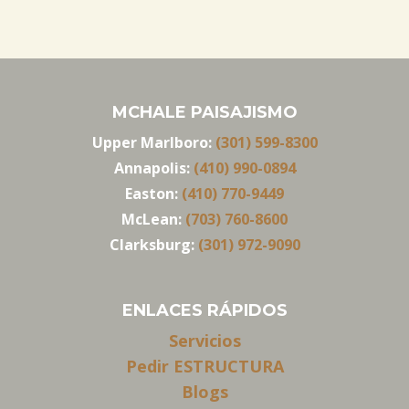
MCHALE PAISAJISMO
Upper Marlboro:
(301) 599-8300
Annapolis:
(410) 990-0894
Easton:
(410) 770-9449
McLean:
(703) 760-8600
Clarksburg:
(301) 972-9090
ENLACES RÁPIDOS
Servicios
Pedir ESTRUCTURA
Blogs