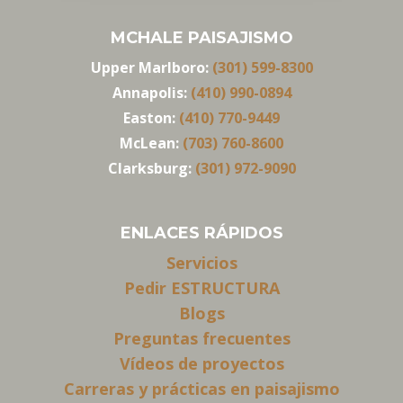
MCHALE PAISAJISMO
Upper Marlboro:
(301) 599-8300
Annapolis:
(410) 990-0894
Easton:
(410) 770-9449
McLean:
(703) 760-8600
Clarksburg:
(301) 972-9090
ENLACES RÁPIDOS
Servicios
Pedir ESTRUCTURA
Blogs
Preguntas frecuentes
Vídeos de proyectos
Carreras y prácticas en paisajismo