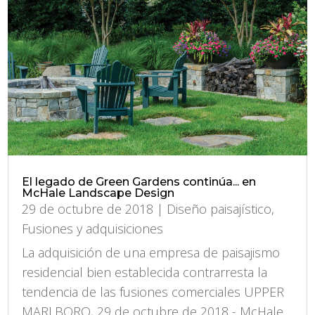
El legado de Green Gardens continúa... en
McHale Landscape Design
29 de octubre de 2018
|
Diseño paisajístico
,
Fusiones y adquisiciones
La adquisición de una empresa de paisajismo
residencial bien establecida contrarresta la
tendencia de las fusiones comerciales UPPER
MARLBORO, 29 de octubre de 2018 - McHale